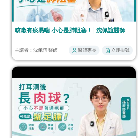
咳嗽有痰易喘 小心是肺阻塞！│沈佩誼醫師
醫師專長​
立即掛號​​
主講者：沈佩誼 醫師