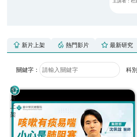
主講者：杜
新片上架
熱門影片
最新研究
科
關鍵字：
新
片
上
架