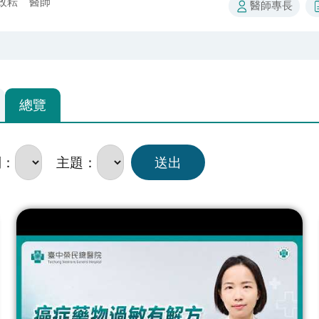
政耘 醫師
醫師專長​
總覽
別：
主題：