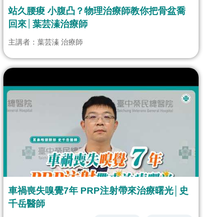
站久腰痠 小腹凸？物理治療師教你把骨盆喬
回來│葉芸溱治療師
主講者：葉芸溱 治療師
車禍喪失嗅覺7年 PRP注射帶來治療曙光│史
千岳醫師