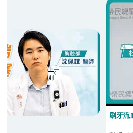
上一
則
刷牙流