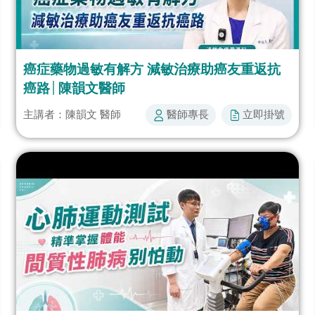
癌症藥物過敏有解方 減敏治療助癌友重返抗
癌路│陳韻文醫師
醫師專長​
立即掛號​​
主講者：陳韻文 醫師