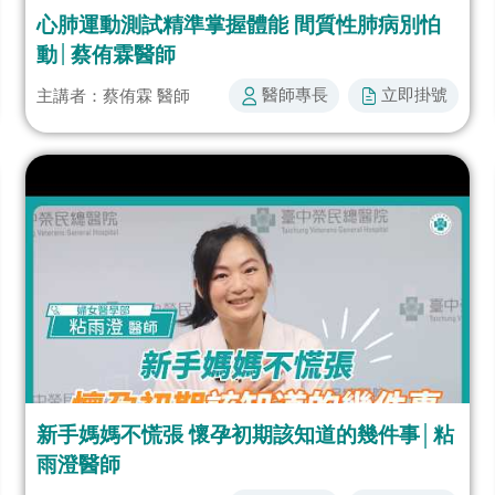
心肺運動測試精準掌握體能 間質性肺病別怕
動│蔡侑霖醫師
醫師專長​
立即掛號​​
主講者：蔡侑霖 醫師
新手媽媽不慌張 懷孕初期該知道的幾件事│粘
雨澄醫師