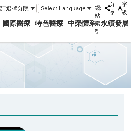
分
字
網
請選擇分院
Select Language
享
級
站
國際醫療
特色醫療
中榮體系
永續發展
索
引