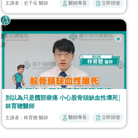
醫師專長​
立即掛號​​
主講者：史千岳 醫師
熱
門
影
片
別以為只是髖部痠痛 小心股骨頭缺血性壞死│
林育聰醫師
醫師專長​
立即掛號​​
主講者：林育聰 醫師