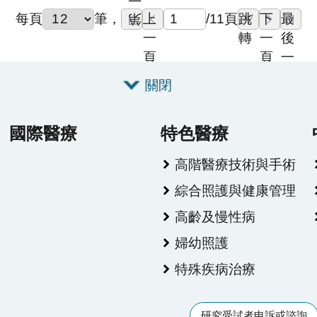
一
上
跳
下
最
每頁
筆
，
/
11
頁
第
一
轉
一
後
頁
頁
一
頁
關閉
國際醫療
特色醫療
高階醫療技術與手術
綜合照護與健康管理
高齡及慢性病
婦幼照護
特殊疾病治療
研究受試者申訴或諮詢