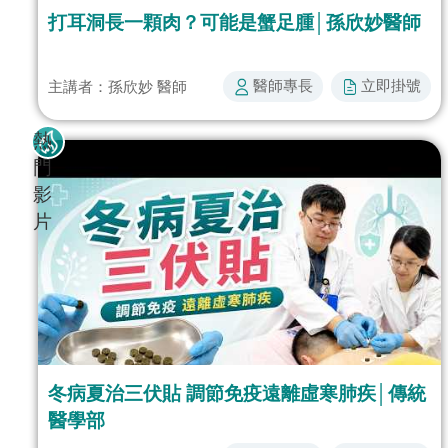
打耳洞長一顆肉？可能是蟹足腫│孫欣妙醫師
醫師專長​
立即掛號​​
主講者：孫欣妙 醫師
熱
門
影
片
冬病夏治三伏貼 調節免疫遠離虛寒肺疾│傳統
醫學部