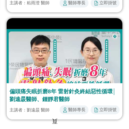
醫師專長​
立即掛號​​
主講者：粘雨澄 醫師
偏頭痛失眠折磨8年 雷射針灸終結惡性循環│
劉遠晸醫師、鍾靜君醫師
醫師專長​
立即掛號​​
主講者：劉遠晸 醫師
頁