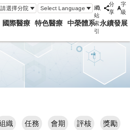
分
字
網
請選擇分院
Select Language
享
級
站
國際醫療
特色醫療
中榮體系
永續發展
索
引
組織
任務
會期
評核
獎勵