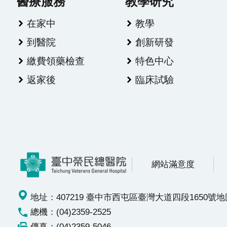
醫療服務
教學研究
在家中
教學
到醫院
創新研發
繳費領藥檢查
特色中心
返家後
臨床試驗
網站滿意度
地址：407219 臺中市西屯區臺灣大道四段1650號
地
總機：(04)2359-2525
傳真：(04)2359-5046