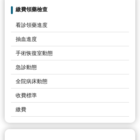
宣
繳費領藥檢查
告
看診領藥進度
政
府
抽血進度
網
站
手術恢復室動態
資
急診動態
料
開
全院病床動態
放
宣
收費標準
請
告
選
繳費
擇
分
院