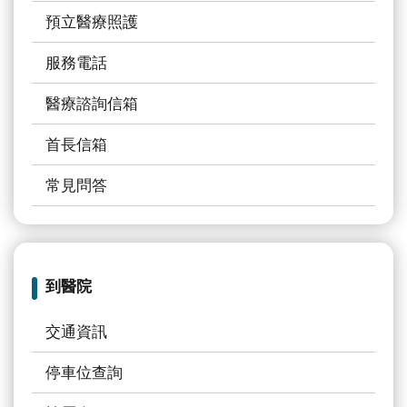
續
預立醫療照護
發
展
服務電話
網
醫療諮詢信箱
站
首長信箱
導
覽
常見問答
E
n
g
l
到醫院
i
s
交通資訊
h
停車位查詢
研
究