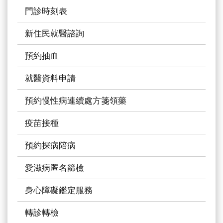
究
門診時刻表
國
新住民就醫諮詢
際
醫
預約抽血
療
就醫資料申請
特
色
預約慢性病連續處方箋領藥
醫
疫苗接種
療
預約探病陪病
中
榮
愛滋病匿名篩檢
體
系
身心障礙鑑定服務
永
轉診轉檢