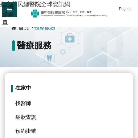
臺中榮民總醫院全球資訊網
手機
跳到主要內容區塊
English
版選
:::
單
進
首頁
醫療服務
階
搜
醫療服務
尋
分
享
醫
療
在家中
服
務
找醫師
教
症狀查詢
學
預約掛號
研