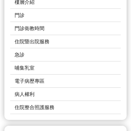
樓層介紹
受
試
門診
者
門診衛教時間
申
訴
住院暨出院服務
或
諮
急診
詢
哺集乳室
資
電子病歷專區
訊
安
病人權利
全
住院整合照護服務
隱
私
權