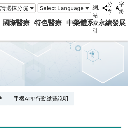
分
字
網
請選擇分院
Select Language
享
級
站
國際醫療
特色醫療
中榮體系
永續發展
索
引
準
手機APP行動繳費說明