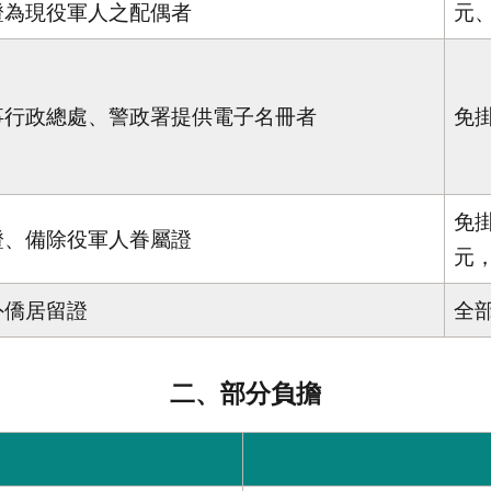
證為現役軍人之配偶者
元
事行政總處、警政署提供電子名冊者
免
免
證、備除役軍人眷屬證
元
外僑居留證
全
二、部分負擔