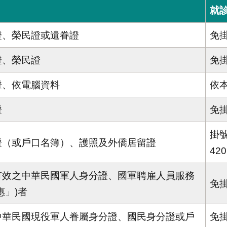
就
證、榮民證或遺眷證
免
證、榮民證
免掛
證、依電腦資料
依
證
免
掛
證（或戶口名簿）、護照及外僑居留證
4
有效之中華民國軍人身分證、國軍聘雇人員服務
免
惠」)者
中華民國現役軍人眷屬身分證、國民身分證或戶
免