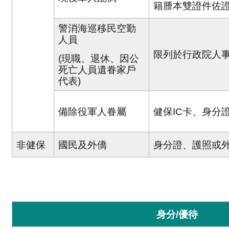
籍謄本雙證件佐
警消海巡移民空勤
人員
限列於行政院人
(現職、退休、因公
死亡人員遺眷家戶
代表)
備除役軍人眷屬
健保IC卡、身分
非健保
國民及外僑
身分證、護照或
身分/優待