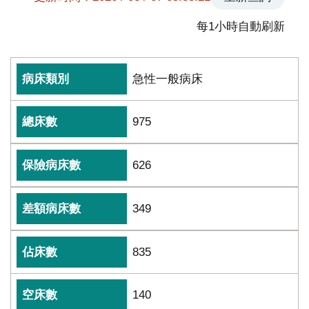
究
每1小時自動刷新
國
際
醫
急性一般病床
療
特
975
色
醫
626
療
中
349
榮
體
835
系
永
140