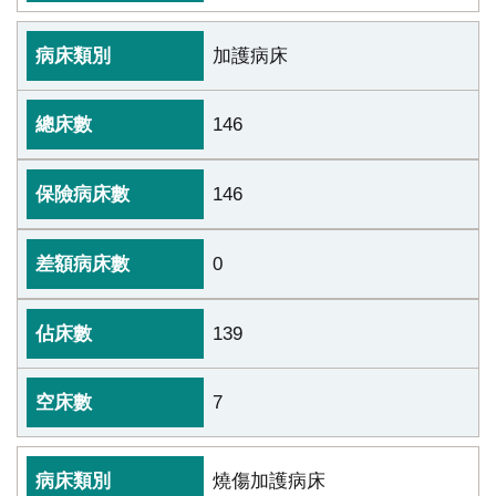
續
發
加護病床
展
網
146
站
導
146
覽
E
0
n
g
l
139
i
s
7
h
研
燒傷加護病床
究