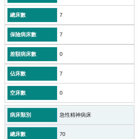
受
7
試
者
申
7
訴
或
0
諮
詢
7
資
訊
0
安
全
急性精神病床
隱
私
70
權