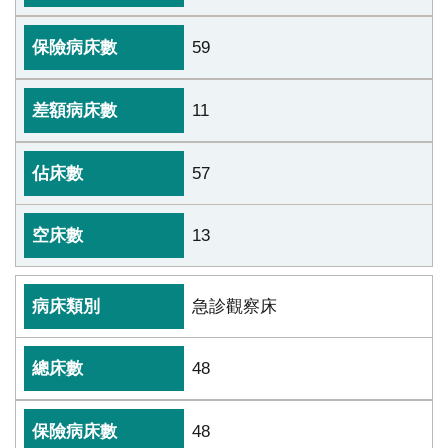
宣
告
59
政
11
府
網
站
57
資
料
13
開
放
宣
急診觀察床
請
告
選
48
擇
分
48
院