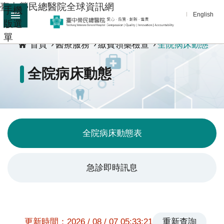
臺中榮民總醫院全球資訊網
手機
跳到主要內容區塊
English
版選
:::
單
進
首頁
醫療服務
繳費領藥檢查
全院病床動態
階
搜
全院病床動態
尋
分
享
醫
全院病床動態表
療
服
務
急診即時訊息
教
學
研
更新時間：2026 / 08 / 07 05:33:21
重新查詢