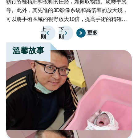
執行各種精細和複雜的任務，如握取物體、旋轉手腕
執
宣
等。此外，其先進的3D影像系統和高倍率的放大鏡，
等
告
可以將手術區域的視野放大10倍，提高手術的精確度
可
政
和安全性。手術過程中，醫生以遠端控制台操縱機器手
和
上一
下一
更多
府
則
則
臂，同時觀察3D立體影像。達文西機器人的穩定性、
臂
網
精確度及其清晰的視野為醫生提供了更可靠的操作環
精
溫馨故事
站
境，實現複雜且精準的解剖與止血，有助於提高手術的
境
資
成功率。達文西機械手臂系統不僅提供醫生極大的操作
成
料
靈活性和精確度，同時也為病人帶來了許多重要好處。
靈
開
首先，手術過程中的精確性和穩定性降低了病人的手術
首
放
風險，減少了手術後併發症的可能性。其次，達文西機
風
宣
請
械手臂搭配的高倍率放大鏡和3D影像系統提供了清晰
械
告
選
的手術視野，減少了組織損傷和出血的風險，有助於更
的
擇
快的康復。此外，達文西機械手臂採用微創技術，使傷
快
分
口更小，進一步降低了感染的可能性，並縮短了康復時
口
院
間。總的來說，達文西機械手臂的應用不僅提升了手術
間