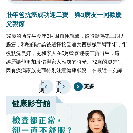
的精確度和效率，使得病人能夠享受到更安全、更舒適
的
照顧母親的重擔：跨國尋醫的絕望與希望
的治療體驗，促進了整體醫療水平的提升。
的
香港呂小姐多年來照顧年邁的雙親，辛苦卻無怨無悔。
前
然而，父親的離世讓她備受打擊，而母親又因肺纖維化
傷
反覆咳嗽，近期咳嗽狀況加劇且體重減輕許多。她在香
損
港與中國大陸四處求醫，卻始終未見好轉。每一次看著
自
母親的痛苦，她心中都像被壓上一塊重石。絕望中，呂
恢
小姐決定帶著母親的病歷資料和X光片，勇敢跨海來到
上一
下一
更多
臺中榮總，渴望能找到改善母親病情的契機。當呂小姐
則
則
帶著病歷和X光片站在台中榮總門診大廳時，心急如焚
健康影音館
卻不知該往哪求助，看著母親的病情，她再也無法掩蓋
心中的無助，手握X光片默默落淚，嘴裡喃喃自語：
「救救我媽媽！我要我媽媽好起來！」這一幕被服務台
人員看到，深感同情，立即聯繫國際醫療中心團隊來協