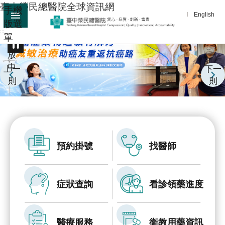
:::
臺中榮民總醫院全球資訊網
手機
跳到主要內容區塊
English
版選
:::
單
進
播
階
放
中
搜
上一
下一
尋
則
則
分
享
醫
療
預約掛號
找醫師
服
務
症狀查詢
看診領藥進度
教
學
研
醫療服務
衛教用藥資訊