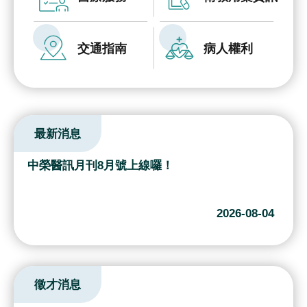
究
國
交通指南
病人權利
際
醫
療
特
最新消息
色
醫
護長輩健康！成人肺鏈疫苗升級，一劑保護力就
療
到位！
中
2026-08-06
榮
體
系
徵才消息
永