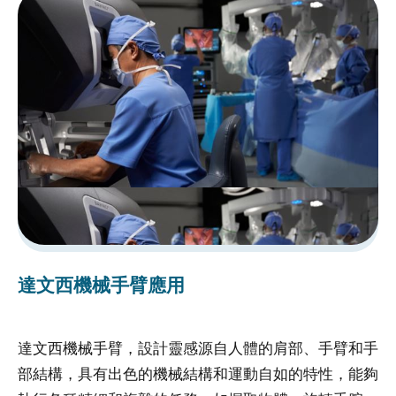
受
試
者
申
訴
或
諮
詢
資
訊
安
達文西機械手臂應用
全
隱
達文西機械手臂，設計靈感源自人體的肩部、手臂和手
達
私
部結構，具有出色的機械結構和運動自如的特性，能夠
部
權