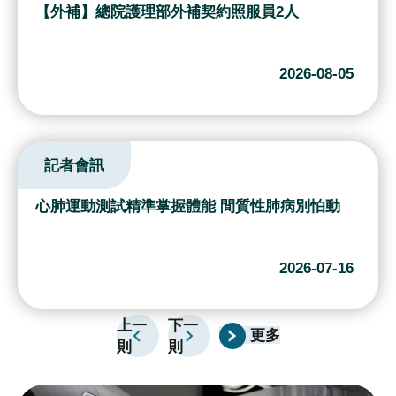
續
【外補】總院資訊室外補契約行政助理1人
發
展
2026-08-06
網
站
導
記者會訊
覽
E
癌症藥物過敏有解方 減敏治療助癌友重返抗癌路
n
g
l
2026-07-30
i
s
上一
下一
h
更多
則
則
研
究