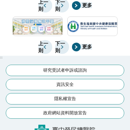
麼處理。及早發現、及早評估，往往能有更好的改善機
部
上一
下一
醫療團
更多
則
則
會。
況
醒
動
心
上一
下一
更多
則
則
:::
研究受試者申訴或諮詢
資訊安全
隱私權宣告
政府網站資料開放宣告