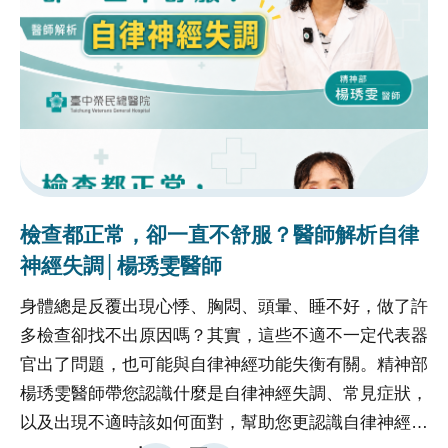
助呂小姐。她的焦急、無助，在此刻終於得到了一絲回
應。在國際醫療中心團隊的安排下，讓呂小姐的母親順
利進行了診察，由胸腔內科傅彬貴主任親自診治。主任
仔細了解病況後並迅速安排住院治療。國際醫療中心團
隊成員全程陪同呂小姐母女，不僅協助辦理住院手續，
住院期間不間斷探訪、關懷，隨時了解母親的病情與需
求。在住院期期間，間質性肺病整合照護中心醫療團隊
協助呂媽媽安排胸腔、放射、免疫以及心臟等系列檢
打耳洞長一顆肉？可能是蟹足腫│孫欣妙醫
查，並由主治醫師傅彬貴主任進行完整的病情說明與治
師
動
療計劃評估，讓呂媽媽安心、放心，並清楚知道未來的
很多人打耳洞後，發現耳朵慢慢長出一顆凸起的小肉
一
治療方向。看著母親的健康逐漸恢復，呂小姐心中滿是
球，卻以為只是疤痕而沒有特別在意。其實，有些疤痕
最
感激。她深知臺中榮總的醫療品質與服務，不僅僅是技
可能會隨著時間持續變大，甚至伴隨搔癢或疼痛，影響
越
術，更是對那份對生命的真心關懷。臺中榮總不僅讓母
外觀與生活。整形外科孫欣妙醫師帶大家認識什麼是蟹
動
親的病情得到緩解，更為呂小姐帶來了安慰與希望。這
足腫、哪些人比較容易發生，以及遇到這種情況時該怎
運
一路的貼心安排和專業照護，讓呂小姐感受到臺中榮總