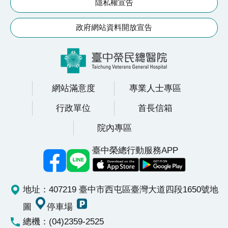
續
隱私權宣告
發
政府網站資料開放宣告
展
網
站
導
網站滿意度
專業人士專區
覽
行政單位
首長信箱
E
院內專區
n
g
臺中榮總行動服務APP
l
i
s
h
地址：407219 臺中市西屯區臺灣大道四段1650號
地
圖
停車場
研
總機：(04)2359-2525
究