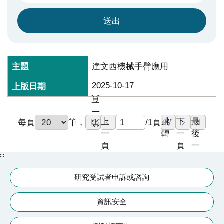
究
國
際
醫
療
達文西機械手臂應用
2025-10-17
特
頁
色
一
醫
上
跳
下
最
/
1
每頁
筆
，
頁
第
療
一
轉
一
後
頁
頁
一
中
:::
頁
榮
體
研究受試者申訴或諮詢
系
資訊安全
永