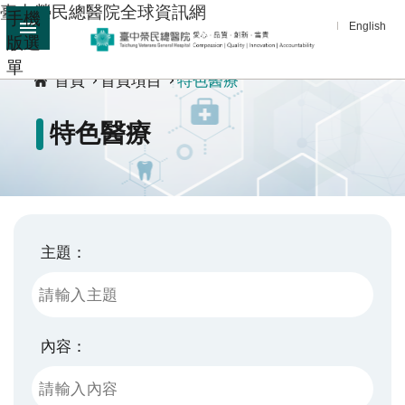
臺中榮民總醫院全球資訊網
手機
跳到主要內容區塊
English
版選
:::
單
進
首頁
首頁項目
特色醫療
階
搜
特色醫療
尋
分
享
醫
療
主題：
服
務
教
內容：
學
研