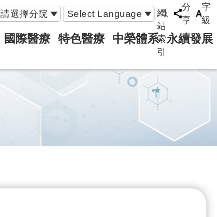
分
字
網
請選擇分院
Select Language
享
級
站
國際醫療
特色醫療
中榮體系
永續發展
索
引