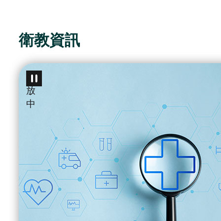
衛教資訊
播
放
中