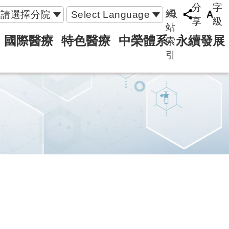
分
字
網
請選擇分院
Select Language
享
級
站
國際醫療
特色醫療
中榮體系
永續發展
索
引