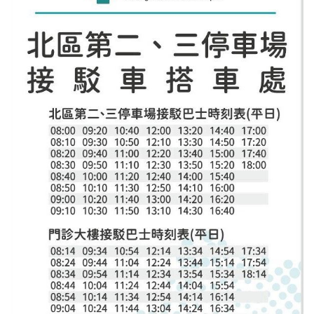
究
國
際
醫
療
特
色
醫
療
中
榮
體
系
永