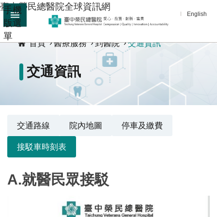
臺中榮民總醫院全球資訊網
手機
跳到主要內容區塊
English
版選
:::
單
進
首頁
醫療服務
到醫院
交通資訊
階
搜
交通資訊
尋
分
享
醫
交通路線
院內地圖
停車及繳費
療
服
接駁車時刻表
務
A.就醫民眾接駁
教
學
研