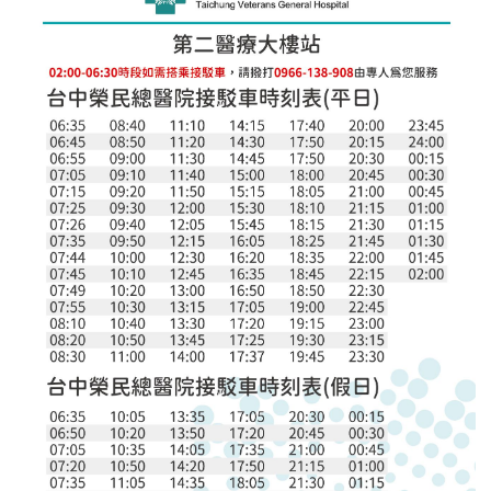
宣
告
政
府
網
站
資
料
開
放
宣
請
告
選
擇
分
院