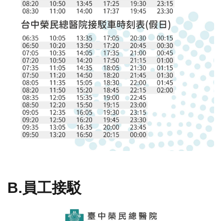
受
試
者
申
訴
或
諮
詢
資
訊
安
全
B.員工接駁
隱
私
權