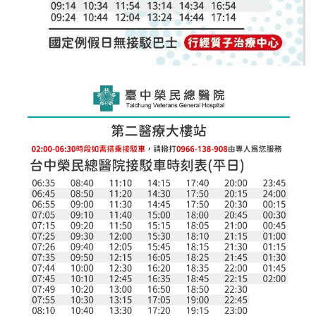
續
發
展
網
站
導
覽
E
n
g
l
i
s
h
研
究