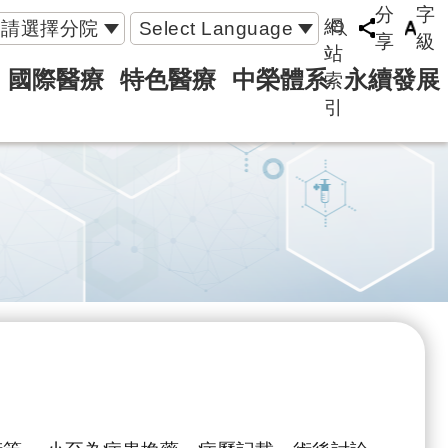
分
字
網
請選擇分院
Select Language
享
級
站
國際醫療
特色醫療
中榮體系
永續發展
索
引