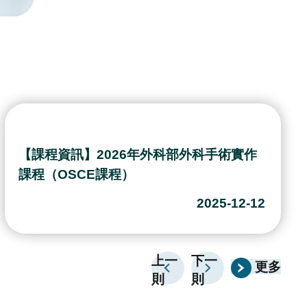
上一
下一
更多
則
則