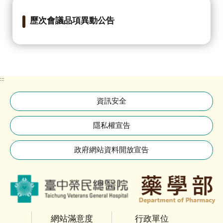
專
區
歷次會議品項異動公告
藥
品
諮
詢
:::
學
資訊安全
術
隱私權宣告
教
學
政府網站資料開放宣告
表
單
下
載
網站滿意度
行政單位