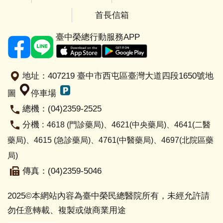
相
首長信箱
關
網
臺中榮總行動服務APP
站
網
地址：407219 臺中市西屯區臺灣大道四段1650號
地
站
圖
停車場
導
覽
總機：(04)2359-2525
分機 :
4618
(門診藥局)
、4621(中央藥局)
、4641(二醫
中
藥局)
、
4615 (急診藥局)
、4761(中醫藥局)
、4697(北院區藥
榮
局)
首
頁
傳真：(04)2359-5046
回
2025©本網站內容為臺中榮民總醫院所有，未經允許請
藥
勿任意轉載、複製或做商業用途
學