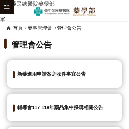
手機
臺中榮民總醫院藥學部
跳到主要內容區塊
版選
:::
單
進
首頁
藥事管理會
管理會公告
階
搜
管理會公告
尋
分
享
藥
新藥進用申請案之收件事宜公告
事
管
理
會
輔導會117-118年藥品集中採購相關公告
通
報