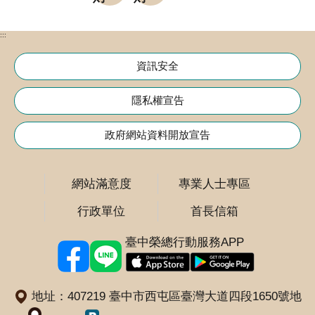
府
網
站
:::
資
資訊安全
料
開
隱私權宣告
放
宣
政府網站資料開放宣告
請
告
選
網站滿意度
專業人士專區
擇
分
行政單位
首長信箱
院
臺中榮總行動服務APP
地址：407219 臺中市西屯區臺灣大道四段1650號
地