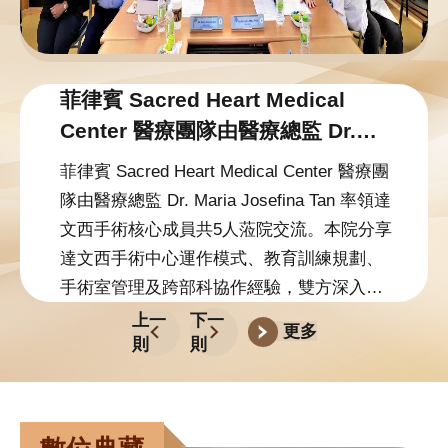
典
藏
歷
菲律賓 Sacred Heart Medical
史
Center 醫療團隊由醫療總監 Dr.
足
跡
Maria Josefina Tan 率領達文西手
菲律賓 Sacred Heart Medical Center 醫療團
術核心成員共5人蒞院交流。
隊由醫療總監 Dr. Maria Josefina Tan 率領達
醫
文西手術核心成員共5人蒞院交流。本院分享
療
體
達文西手術中心運作模式、教育訓練規劃、
系
手術室管理及跨部科協作經驗，雙方深入交
流專業經驗。此次交流為本院首批海外 TPO
上一
下一
更多
網
則
則
觀摩團隊，開啟達文西手術國際交流新里
站
程。
導
覽