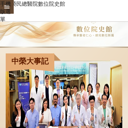
:::
手機
臺中榮民總醫院數位院史館
跳到主要內容區塊
版選
:::
單
進
階
搜
尋
分
中榮大事記
享
中
榮
大
事
記
數
位