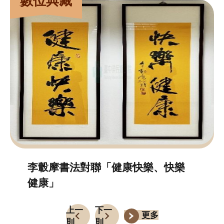
數位典藏
中
榮
首
頁
資
訊
安
全
隱
私
權
李轂摩書法對聯「健康快樂、快樂
宣
健康」
告
上一
下一
政
更多
則
則