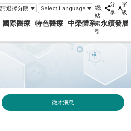
分
字
網
請選擇分院
Select Language
享
級
站
國際醫療
特色醫療
中榮體系
永續發展
索
引
徵才消息