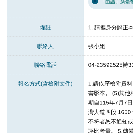
「面議」新臺幣4
備註
1. 請攜身分證正
聯絡人
張小姐
聯絡電話
04-23592525轉3
報名方式(含檢附文件)
1.請依序檢附資料
書影本。 (5)其
期自115年7月7日起
灣大道四段 165
不符者恕不通知或
評比考量。 5.