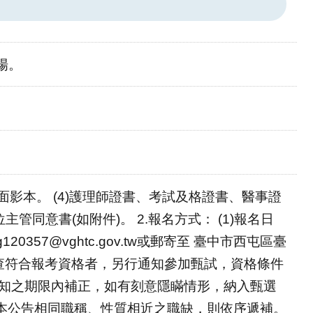
場。
正反面影本。 (4)護理師證書、考試及格證書、醫事證
管同意書(如附件)。 2.報名方式： (1)報名日
120357@vghtc.gov.tw或郵寄至 臺中市西屯區臺
.經審查符合報考資格者，另行通知參加甄試，資格條件
通知之期限內補正，如有刻意隱瞞情形，納入甄選
與本公告相同職稱、性質相近之職缺，則依序遞補。