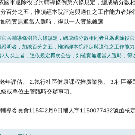
t等) 4.依國軍退除役官兵輔導條例第六條規定，總成績分
分百分之五，惟須經本院評定與適任之工作能力者始得
，如確實無適當人選時，得以一人實施甄選。
除役官兵輔導條例第六條規定，總成績分數相同者且為退除役
障礙證明者，加總百分之五，惟須經本院評定與適任之工作能
未達2人以上者，逕依規定再次公告，如確實無適當人選時，得
老年評估。 2.執行社區健康課程推廣業務。 3.社區榮
他上級或單位主管臨時交辦事項。
輔導委員會115年2月9日輔人字1150077432號