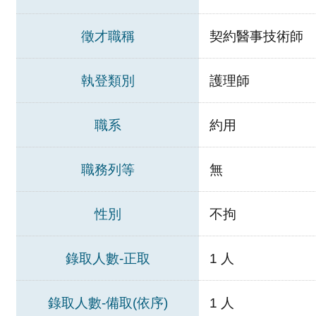
徵才職稱
契約醫事技術師
執登類別
護理師
職系
約用
職務列等
無
性別
不拘
錄取人數-正取
1 人
錄取人數-備取(依序)
1 人