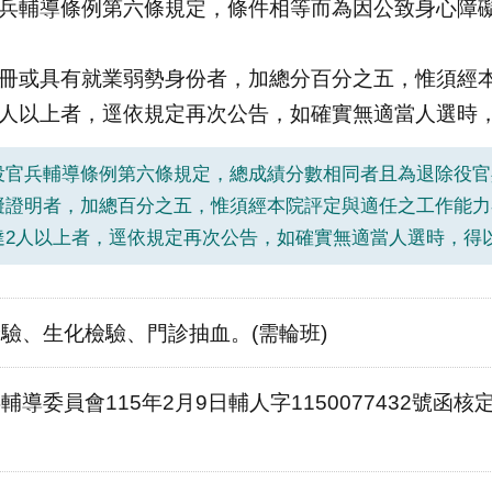
官兵輔導條例第六條規定，條件相等而為因公致身心障
手冊或具有就業弱勢身份者，加總分百分之五，惟須經
二人以上者，逕依規定再次公告，如確實無適當人選時
除役官兵輔導條例第六條規定，總成績分數相同者且為退除役
障礙證明者，加總百分之五，惟須經本院評定與適任之工作能
未達2人以上者，逕依規定再次公告，如確實無適當人選時，得
驗、生化檢驗、門診抽血。(需輪班)
輔導委員會115年2月9日輔人字1150077432號