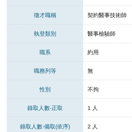
徵才職稱
契約醫事技術師
執登類別
醫事檢驗師
職系
約用
職務列等
無
性別
不拘
錄取人數-正取
1 人
錄取人數-備取(依序)
2 人