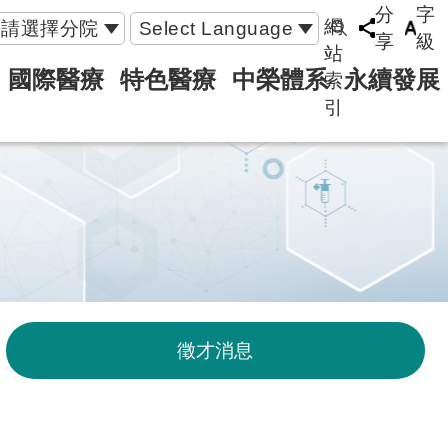
分
字
網
請選擇分院
Select Language
享
級
站
國際醫療
特色醫療
中榮體系
永續發展
索
引
徵才消息