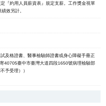
號函核定『約用人員薪資表』規定支薪。工作獎金視單
夜班績效另計。
考試及格證書、醫事檢驗師證書或身心障礙手冊正
40705臺中市臺灣大道四段1650號病理檢驗部
期不予受理））