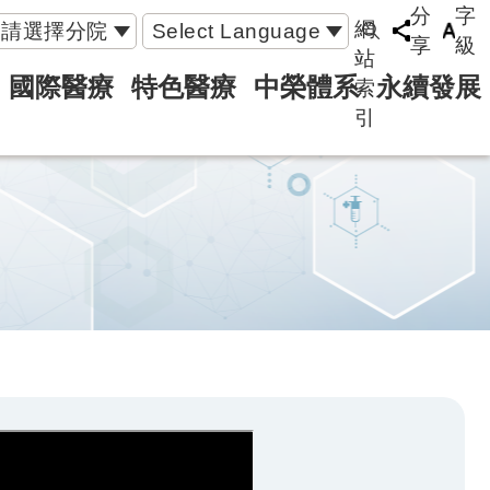
分
字
網
請選擇分院
Select Language
享
級
站
國際醫療
特色醫療
中榮體系
永續發展
索
引