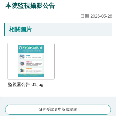
究
本院監視攝影公告
國
日期
2026-05-28
際
醫
相關圖片
療
特
色
醫
療
中
監視器公告-01.jpg
榮
體
系
:::
研究受試者申訴或諮詢
永