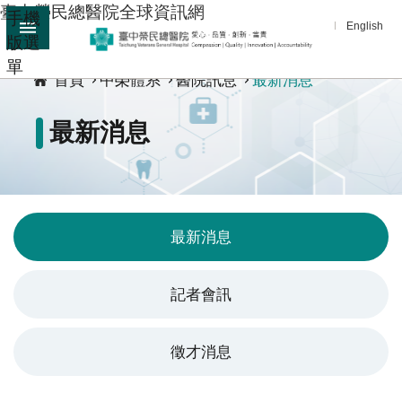
臺中榮民總醫院全球資訊網
手機
跳到主要內容區塊
English
版選
:::
單
進
首頁
中榮體系
醫院訊息
最新消息
階
搜
最新消息
尋
分
享
醫
最新消息
療
服
記者會訊
務
教
徵才消息
學
研