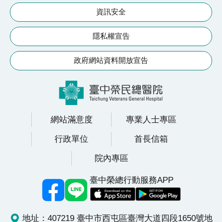
續
資訊安全
發
展
隱私權宣告
網
政府網站資料開放宣告
站
導
覽
E
網站滿意度
專業人士專區
n
g
行政單位
首長信箱
l
院內專區
i
s
臺中榮總行動服務APP
h
研
地址：407219 臺中市西屯區臺灣大道四段1650號
地
究