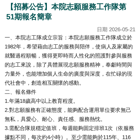
究
【招募公告】本院志願服務工作隊第
國
51期報名簡章
際
日期
2026-05-21
醫
一、本院志工隊成立宗旨：本院志願服務工作隊成立於
療
1982年，希望藉由志工的服務與陪伴，使病人及家屬的
特
就醫過程順暢，獲得更即時而人性化的照護對參與服務
色
的志工來說，除了具體展現志願服務精神，奉獻時間與
醫
力量外，也能增加個人生命的廣度與深度，在忙碌的現
療
代社會中，創造相互關懷的感動。
二、報名條件
中
1.年滿18歲高中以上教育程度。
榮
2.對志願服務有正確態度，能夠配合運用單位要求無己
體
無私，具愛心、耐心、責任感、服務熱忱。
系
3.需配合隊規穩定值班，每週能夠固定排班1次（依服務
永
據點不同，每次約4小時）。至少需能夠於115年、116