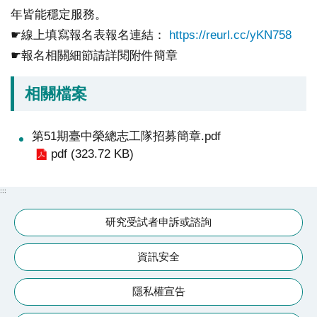
續
年皆能穩定服務。
發
☛線上填寫報名表報名連結：
https://reurl.cc/yKN758
展
☛報名相關細節請詳閱附件簡章
網
相關檔案
站
導
覽
第51期臺中榮總志工隊招募簡章.pdf
pdf (323.72 KB)
E
n
:::
g
l
研究受試者申訴或諮詢
i
s
資訊安全
h
隱私權宣告
研
究