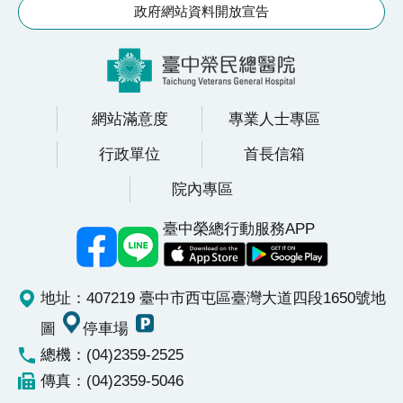
政府網站資料開放宣告
受
試
者
申
網站滿意度
專業人士專區
訴
或
行政單位
首長信箱
諮
院內專區
詢
臺中榮總行動服務APP
資
訊
安
地址：407219 臺中市西屯區臺灣大道四段1650號
地
全
圖
停車場
隱
總機：(04)2359-2525
私
傳真：(04)2359-5046
權