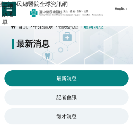
臺中榮民總醫院全球資訊網
手機
跳到主要內容區塊
English
版選
:::
單
進
首頁
中榮體系
醫院訊息
最新消息
階
搜
最新消息
尋
分
享
醫
最新消息
療
服
記者會訊
務
教
徵才消息
學
研