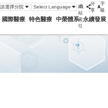
分
字
網
請選擇分院
Select Language
享
級
站
國際醫療
特色醫療
中榮體系
永續發展
索
引