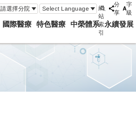
分
字
網
請選擇分院
Select Language
享
級
站
國際醫療
特色醫療
中榮體系
永續發展
索
引