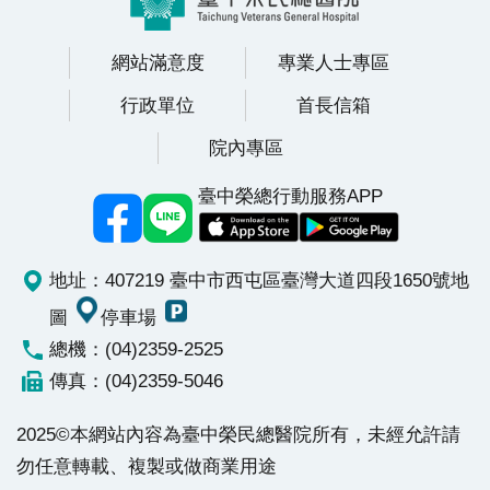
續
發
網站滿意度
專業人士專區
展
行政單位
首長信箱
網
院內專區
站
導
臺中榮總行動服務APP
覽
E
n
地址：407219 臺中市西屯區臺灣大道四段1650號
地
g
圖
停車場
l
總機：(04)2359-2525
i
s
傳真：(04)2359-5046
h
2025©本網站內容為臺中榮民總醫院所有，未經允許請
研
勿任意轉載、複製或做商業用途
究