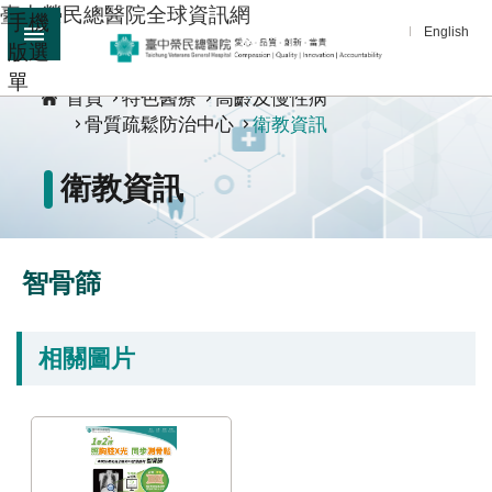
臺中榮民總醫院全球資訊網
手機
跳到主要內容區塊
English
版選
:::
單
進
首頁
特色醫療
高齡及慢性病
階
骨質疏鬆防治中心
衛教資訊
搜
尋
衛教資訊
分
享
醫
智骨篩
療
服
相關圖片
務
教
學
研