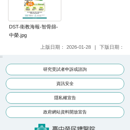
究
國
際
DST-衛教海報-智骨篩-
醫
中榮.jpg
療
上版日期：
2026-01-28
下版日期：
特
:::
色
醫
研究受試者申訴或諮詢
療
資訊安全
中
榮
隱私權宣告
體
系
政府網站資料開放宣告
永