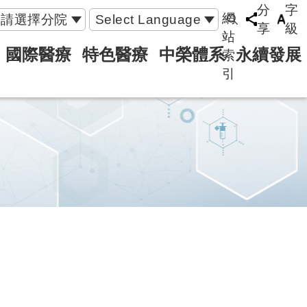
分
字
網
請選擇分院
Select Language
享
級
站
國際醫療
特色醫療
中榮體系
永續發展
索
引