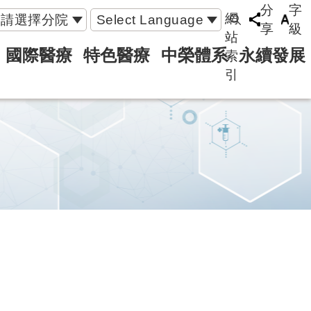
分
字
網
請選擇分院
Select Language
享
級
站
國際醫療
特色醫療
中榮體系
永續發展
索
引