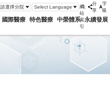
分
字
網
請選擇分院
Select Language
享
級
站
國際醫療
特色醫療
中榮體系
永續發展
索
引