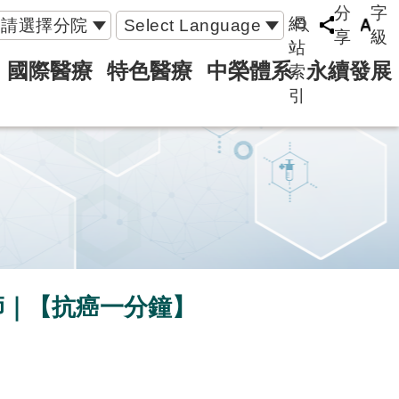
分
字
網
請選擇分院
Select Language
享
級
站
國際醫療
特色醫療
中榮體系
永續發展
索
引
師｜【抗癌一分鐘】