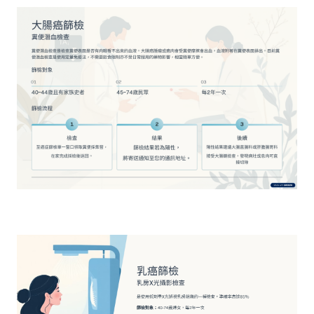
續
發
展
網
站
導
覽
E
n
g
l
i
s
h
研
究