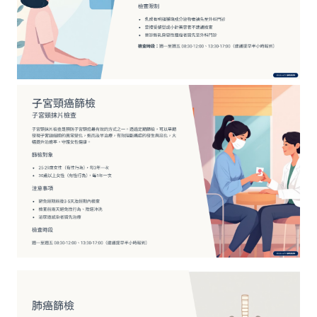
受
試
者
申
訴
或
諮
詢
資
訊
安
全
隱
私
權