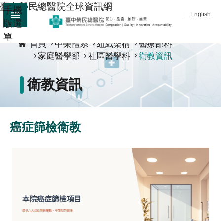
臺中榮民總醫院全球資訊網
手機
跳到主要內容區塊
English
版選
:::
單
進
首頁
中榮體系
組織架構
醫療部科
階
家庭醫學部
社區醫學科
衛教資訊
搜
尋
衛教資訊
分
享
醫
癌症篩檢衛教
療
服
務
教
學
研