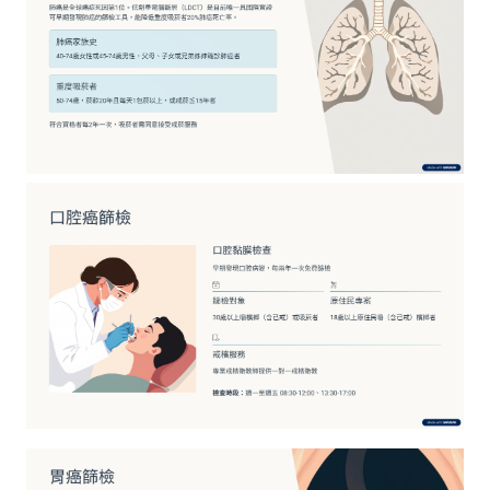
宣
告
政
府
網
站
資
料
開
放
宣
請
告
選
擇
分
院