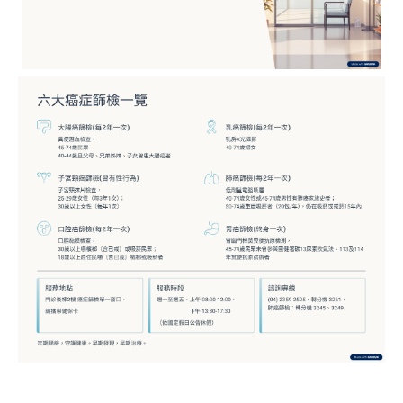
究
國
際
醫
療
特
色
醫
療
中
榮
體
系
永