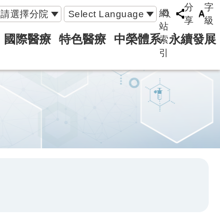
分
字
網
請選擇分院
Select Language
享
級
站
國際醫療
特色醫療
中榮體系
永續發展
索
引