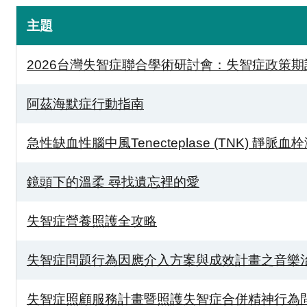
主題
2026台灣失智症聯合學術研討會：失智症政策
阿茲海默症行動指南
急性缺血性腦中風Tenecteplase (TNK) 靜脈
鏡頭下的溫柔 尋找遺忘裡的愛
失智症營養照護全攻略
失智症問題行為因應介入方案與成效計畫之音樂
失智症照顧服務計畫暨照護失智症合併精神行為問