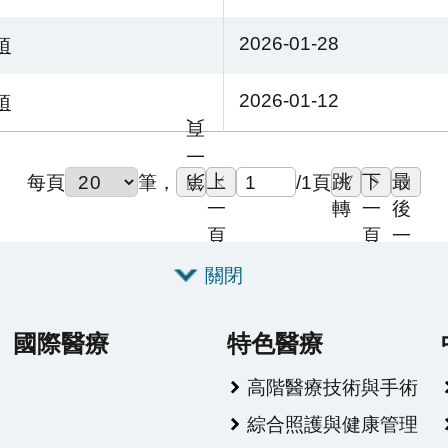
2026-01-28
項
2026-01-12
項
頁
一
上
跳
下
最
每頁
筆
，
/
1
頁
第
一
轉
一
後
頁
頁
一
頁
關閉
國際醫療
特色醫療
高階醫療技術與手術
綜合照護與健康管理