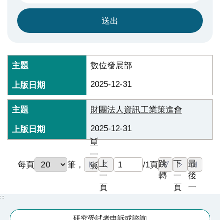
究
國
際
醫
療
數位發展部
2025-12-31
特
色
財團法人資訊工業策進會
醫
療
2025-12-31
頁
中
一
榮
上
跳
下
最
/
1
每頁
筆
，
頁
第
體
一
轉
一
後
系
頁
頁
一
:::
頁
永
研究受試者申訴或諮詢