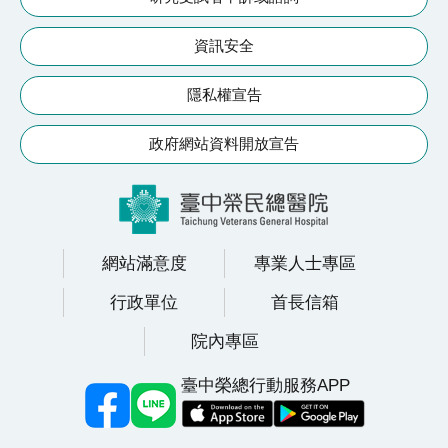
續
發
資訊安全
展
隱私權宣告
網
站
政府網站資料開放宣告
導
覽
E
n
網站滿意度
專業人士專區
g
l
行政單位
首長信箱
i
院內專區
s
h
臺中榮總行動服務APP
研
究