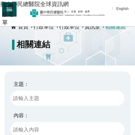
臺中榮民總醫院全球資訊網
手機
跳到主要內容區塊
English
版選
:::
單
進
首頁
行政單位
行政單位
資訊室
相關連結
階
搜
相關連結
尋
分
享
醫
療
主題：
服
務
教
內容：
學
研