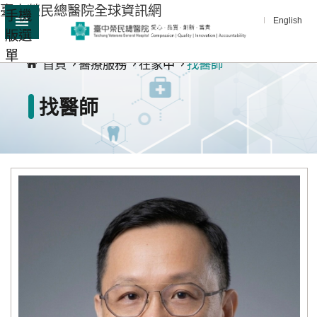
臺中榮民總醫院全球資訊網
手機
跳到主要內容區塊
English
版選
:::
單
進
首頁
醫療服務
在家中
找醫師
階
搜
找醫師
尋
分
享
醫
療
服
務
教
學
研