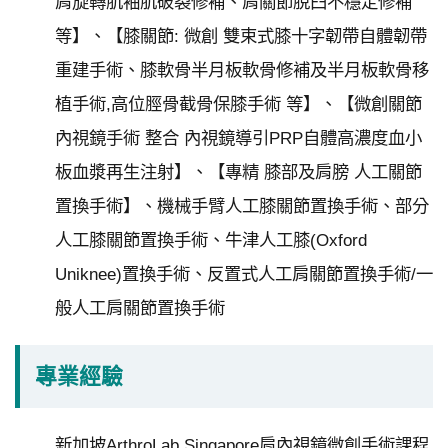
肩旋轉肌袖肌破裂修補、肩關節脫臼不穩定修補
研
究
等】、【膝關節: 微創 雙束式膝十字韌帶自體韌帶
受
重建手術、膝軟骨半月板軟骨修補及半月板軟骨移
試
植手術,高位脛骨截骨保膝手術 等】、【微創關節
者
內視鏡手術 整合 內視鏡導引PRP自體高濃度血小
申
板血漿再生注射】、【專精 膝部及肩膀 人工關節
訴
或
置換手術】、機械手臂人工膝關節置換手術、部分
諮
人工膝關節置換手術、牛津人工膝(Oxford
詢
Uniknee)置換手術、反置式人工肩關節置換手術/一
資
般人工肩關節置換手術
訊
安
專業經驗
全
隱
新加坡ArthroLab Singapore肩內視鏡微創手術課程