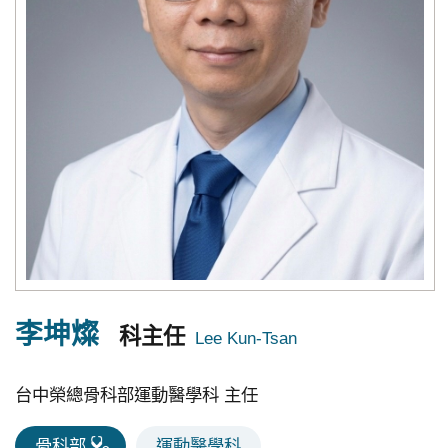
究
國
際
醫
療
特
色
醫
療
中
李坤燦
科主任
榮
體
台中榮總骨科部運動醫學科 主任
系
骨科部
運動醫學科