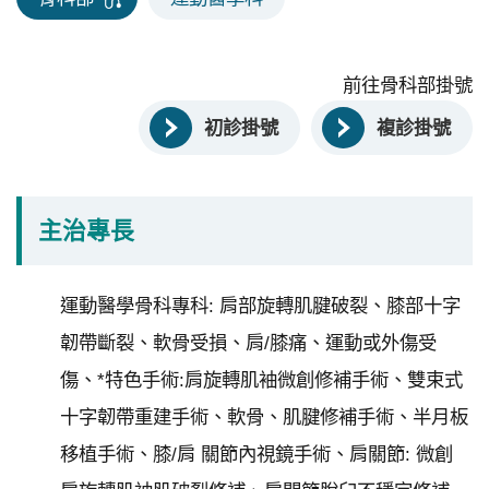
永
續
發
前往骨科部掛號
展
初診掛號
複診掛號
網
站
導
主治專長
覽
E
運動醫學骨科專科: 肩部旋轉肌腱破裂、膝部十字
n
g
韌帶斷裂、軟骨受損、肩/膝痛、運動或外傷受
l
傷、*特色手術:肩旋轉肌袖微創修補手術、雙束式
i
s
十字韌帶重建手術、軟骨、肌腱修補手術、半月板
h
移植手術、膝/肩 關節內視鏡手術、肩關節: 微創