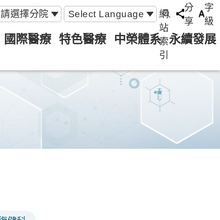
分
字
請選擇分院
Select Language
網
享
級
站
國際醫療
特色醫療
中榮體系
永續發展
索
引