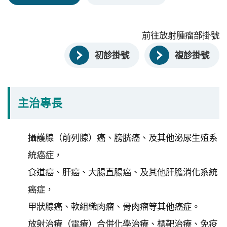
永
續
發
前往放射腫瘤部掛號
展
初診掛號
複診掛號
網
站
導
主治專長
覽
E
攝護腺（前列腺）癌、膀胱癌、及其他泌尿生殖系
n
統癌症，
g
l
食道癌、肝癌、大腸直腸癌、及其他肝膽消化系統
i
癌症，
s
h
甲狀腺癌、軟組織肉瘤、骨肉瘤等其他癌症。
放射治療（電療）合併化學治療、標靶治療、免疫