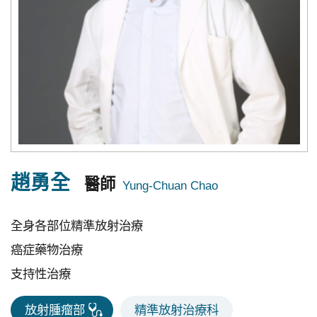
究
國
際
醫
療
特
色
醫
趙勇全
醫師
療
全身各部位精準放射治療
中
榮
癌症藥物治療
體
支持性治療
系
放射腫瘤部
精準放射治療科