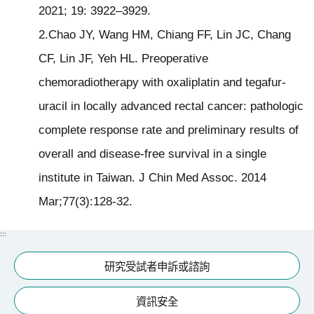
2021; 19: 3922–3929.
2.Chao JY, Wang HM, Chiang FF, Lin JC, Chang
CF, Lin JF, Yeh HL. Preoperative
chemoradiotherapy with oxaliplatin and tegafur-
uracil in locally advanced rectal cancer: pathologic
complete response rate and preliminary results of
overall and disease-free survival in a single
institute in Taiwan. J Chin Med Assoc. 2014
Mar;77(3):128-32.
:::
研究受試者申訴或諮詢
資訊安全