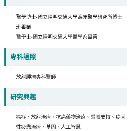
私
權
醫學博士-國立陽明交通大學臨床醫學研究所博士
宣
班畢業
告
醫學士-國立陽明交通大學醫學系畢業
政
府
專科證照
網
站
資
放射腫瘤專科醫師
料
開
研究興趣
放
宣
請
告
癌症、放射治療、抗癌藥物治療、營養支持、癌因
選
性疲憊治療、基因、人工智慧
擇