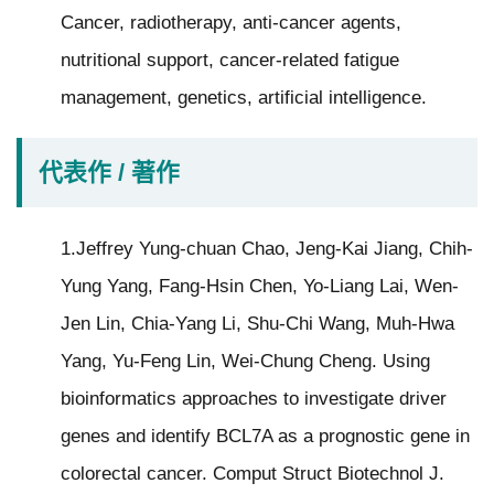
分
Cancer, radiotherapy, anti-cancer agents,
院
nutritional support, cancer-related fatigue
management, genetics, artificial intelligence.
代表作 / 著作
1.Jeffrey Yung-chuan Chao, Jeng-Kai Jiang, Chih-
Yung Yang, Fang-Hsin Chen, Yo-Liang Lai, Wen-
Jen Lin, Chia-Yang Li, Shu-Chi Wang, Muh-Hwa
Yang, Yu-Feng Lin, Wei-Chung Cheng. Using
bioinformatics approaches to investigate driver
genes and identify BCL7A as a prognostic gene in
colorectal cancer. Comput Struct Biotechnol J.