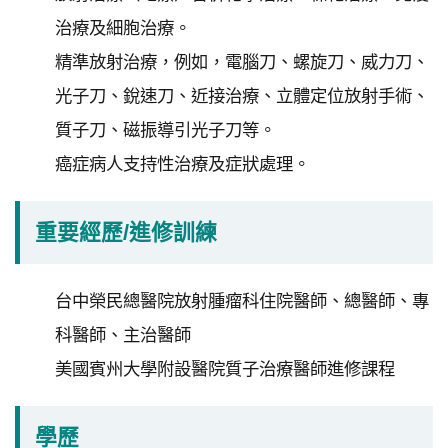
研
治療及細胞治療。
究
受
精準放射治療，例如，電腦刀、螺旋刀、威力刀、
試
光子刀、銳速刀、近接治療、立體定位放射手術、
者
質子刀、磁振導引光子刀等。
申
癌症病人支持性治療及症狀處理。
訴
或
諮
重要經歷/進修訓練
詢
台中榮民總醫院放射腫瘤科住院醫師、總醫師、專
資
訊
科醫師、主治醫師
安
美國賓州大學附設醫院質子治療醫師進修課程
全
隱
學歷