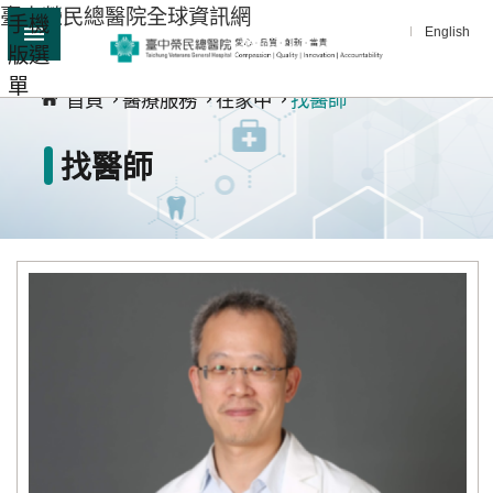
臺中榮民總醫院全球資訊網
手機
跳到主要內容區塊
English
版選
:::
單
進
首頁
醫療服務
在家中
找醫師
階
搜
找醫師
尋
分
享
醫
療
服
務
教
學
研