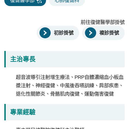
復健醫學部
心肺復健科
永
續
發
前往復健醫學部掛號
展
初診掛號
複診掛號
網
站
導
主治專長
覽
E
超音波導引注射增生療法、PRP自體濃縮血小板血
n
漿注射、神經復健、中風後吞嚥訓練、肩部疾患、
g
退化性關節炎、骨骼肌肉復健、運動傷害復健
l
i
s
專業經驗
h