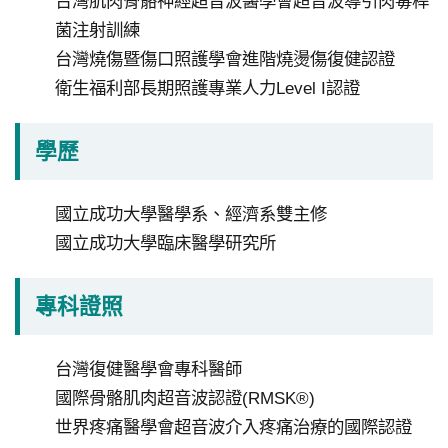
台灣肌肉骨骼神經超音波醫學會超音波導引肉毒桿
私
菌注射訓練
權
台灣燒傷暨傷口照護學會進階燒燙傷復健認證
宣
衛生福利部長期照護專業人力Level I認證
告
政
學歷
府
網
國立成功大學醫學系、經濟系雙主修
站
國立成功大學臨床醫學研究所
資
料
專科證照
開
放
宣
台灣復健醫學會專科醫師
請
告
國際骨骼肌肉超音波認證(RMSK®)
選
世界疼痛醫學會超音波介入疼痛治療的國際認證
擇