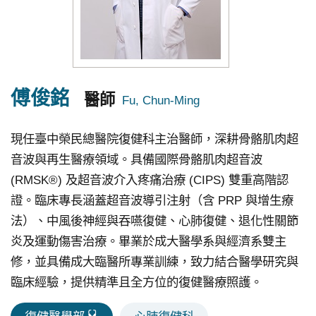
究
國
際
醫
傅俊銘
醫師
療
特
現任臺中榮民總醫院復健科主治醫師，深耕骨骼肌肉超
色
音波與再生醫療領域。具備國際骨骼肌肉超音波
醫
(RMSK®) 及超音波介入疼痛治療 (CIPS) 雙重高階認
療
證。臨床專長涵蓋超音波導引注射（含 PRP 與增生療
法）、中風後神經與吞嚥復健、心肺復健、退化性關節
中
炎及運動傷害治療。畢業於成大醫學系與經濟系雙主
榮
修，並具備成大臨醫所專業訓練，致力結合醫學研究與
體
臨床經驗，提供精準且全方位的復健醫療照護。
系