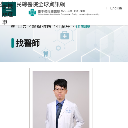
臺中榮民總醫院全球資訊網
手機
跳到主要內容區塊
English
版選
:::
單
進
首頁
醫療服務
在家中
找醫師
階
搜
找醫師
尋
分
享
醫
療
服
務
教
學
研