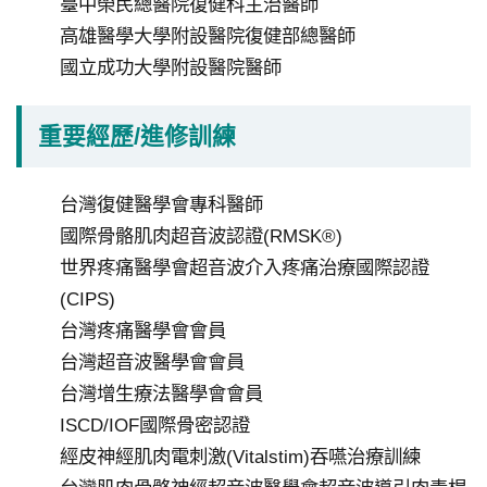
臺中榮民總醫院復健科主治醫師
研
究
高雄醫學大學附設醫院復健部總醫師
受
國立成功大學附設醫院醫師
試
者
重要經歷/進修訓練
申
訴
台灣復健醫學會專科醫師
或
國際骨骼肌肉超音波認證(RMSK®)
諮
世界疼痛醫學會超音波介入疼痛治療國際認證
詢
(CIPS)
資
台灣疼痛醫學會會員
訊
台灣超音波醫學會會員
安
台灣增生療法醫學會會員
全
ISCD/IOF國際骨密認證
經皮神經肌肉電刺激(Vitalstim)吞嚥治療訓練
隱