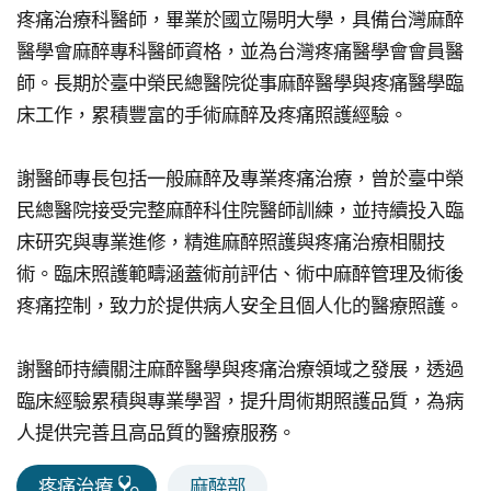
永
疼痛治療科醫師，畢業於國立陽明大學，具備台灣麻醉
續
醫學會麻醉專科醫師資格，並為台灣疼痛醫學會會員醫
發
師。長期於臺中榮民總醫院從事麻醉醫學與疼痛醫學臨
展
床工作，累積豐富的手術麻醉及疼痛照護經驗。
網
謝醫師專長包括一般麻醉及專業疼痛治療，曾於臺中榮
站
民總醫院接受完整麻醉科住院醫師訓練，並持續投入臨
導
床研究與專業進修，精進麻醉照護與疼痛治療相關技
覽
術。臨床照護範疇涵蓋術前評估、術中麻醉管理及術後
E
疼痛控制，致力於提供病人安全且個人化的醫療照護。
n
g
l
謝醫師持續關注麻醉醫學與疼痛治療領域之發展，透過
i
臨床經驗累積與專業學習，提升周術期照護品質，為病
s
人提供完善且高品質的醫療服務。
h
疼痛治療
麻醉部