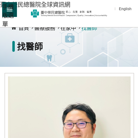
臺中榮民總醫院全球資訊網
手機
跳到主要內容區塊
English
版選
:::
單
進
首頁
醫療服務
在家中
找醫師
階
搜
找醫師
尋
分
享
醫
療
服
務
教
學
研