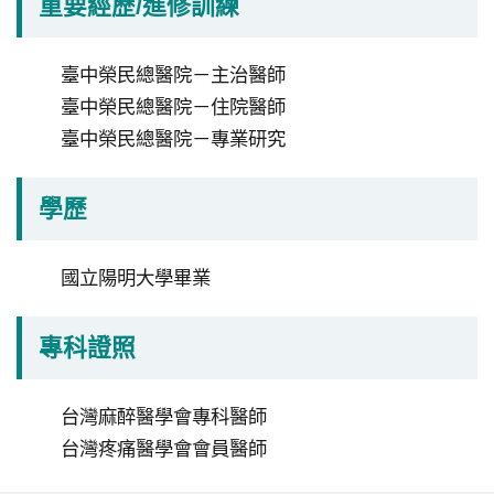
重要經歷/進修訓練
私
權
宣
臺中榮民總醫院－主治醫師
告
臺中榮民總醫院－住院醫師
臺中榮民總醫院－專業研究
政
府
學歷
網
站
國立陽明大學畢業
資
料
開
專科證照
放
宣
台灣麻醉醫學會專科醫師
請
告
台灣疼痛醫學會會員醫師
選
擇