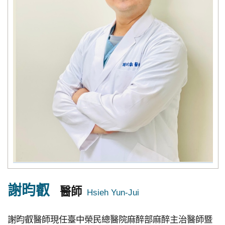
究
國
際
醫
療
特
色
醫
療
中
榮
謝昀叡
體
醫師
系
謝昀叡醫師現任臺中榮民總醫院麻醉部麻醉主治醫師暨