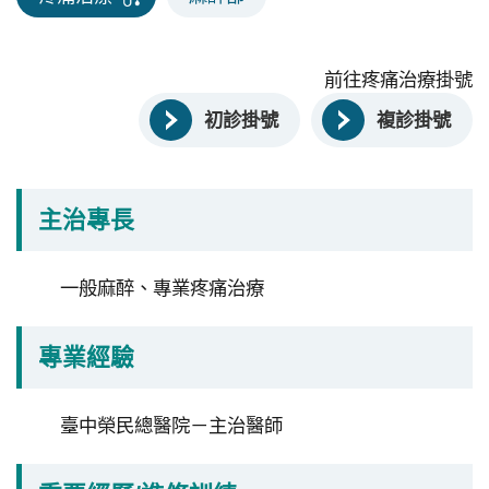
研
究
受
前往疼痛治療掛號
試
初診掛號
複診掛號
者
申
訴
主治專長
或
諮
詢
一般麻醉、專業疼痛治療
資
專業經驗
訊
安
全
臺中榮民總醫院－主治醫師
隱