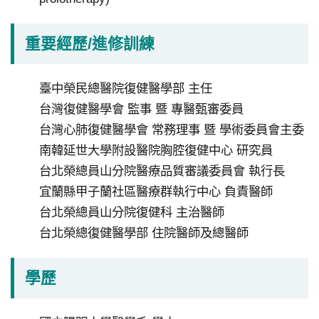
研
究
重要經歷/進修訓練
受
試
者
臺中榮民總醫院復健醫學部 主任
申
台灣復健醫學會 監事 暨 專醫甄審委員
訴
台灣心肺復健醫學會 常務理事 暨 學術委員會主委
或
南韓延世大學附設醫院胸腔復健中心 研究員
諮
台北榮總員山分院醫療品質審議委員會 執行長
詢
宜蘭縣甲子蘭社區醫療群執行中心 負責醫師
台北榮總員山分院復健科 主治醫師
資
台北榮總復健醫學部 住院醫師及總醫師
訊
安
全
學歷
隱