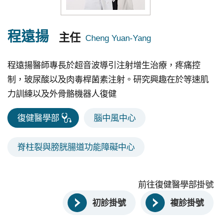
究
國
程遠揚
主任
際
醫
程遠揚醫師專長於超音波導引注射增生治療，疼痛控
療
制，玻尿酸以及肉毒桿菌素注射。研究興趣在於等速肌
力訓練以及外骨骼機器人復健
特
色
復健醫學部
腦中風中心
醫
療
脊柱裂與膀胱腸道功能障礙中心
中
榮
前往復健醫學部掛號
體
系
初診掛號
複診掛號