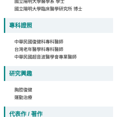
國立陽明大學醫學系 學士
私
國立陽明大學臨床醫學研究所 博士
權
宣
告
專科證照
政
中華民國復健科專科醫師
府
台灣老年醫學科專科醫師
網
中華民國超音波醫學會專業醫師
站
資
研究興趣
料
開
放
胸腔復健
宣
運動治療
請
告
選
代表作 / 著作
擇