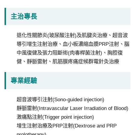
永
續
主治專長
發
展
退化性關節炎(玻尿酸注射)及肌腱炎治療、超音波
網
導引增生注射治療、血小板濃縮血漿PRP注射、腦
站
中風復健及張力阻斷術(肉毒桿菌注射)、胸腔復
導
健、靜脈雷射、肌筋膜疼痛症候群電針灸治療
覽
E
專業經驗
n
g
超音波導引注射(Sono-guided injection)
l
i
靜脈雷射(Intravascular Laser Irradiation of Blood)
s
激痛點注射(Trigger point injection)
h
增生注射治療及PRP注射(Dextrose and PRP
prolotherapy)