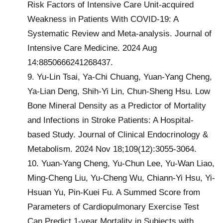
Risk Factors of Intensive Care Unit-acquired
Weakness in Patients With COVID-19: A
Systematic Review and Meta-analysis. Journal of
Intensive Care Medicine. 2024 Aug
14:8850666241268437.
9. Yu-Lin Tsai, Ya-Chi Chuang, Yuan-Yang Cheng,
Ya-Lian Deng, Shih-Yi Lin, Chun-Sheng Hsu. Low
Bone Mineral Density as a Predictor of Mortality
and Infections in Stroke Patients: A Hospital-
based Study. Journal of Clinical Endocrinology &
Metabolism. 2024 Nov 18;109(12):3055-3064.
10. Yuan-Yang Cheng, Yu-Chun Lee, Yu-Wan Liao,
Ming‑Cheng Liu, Yu-Cheng Wu, Chiann-Yi Hsu, Yi-
Hsuan Yu, Pin-Kuei Fu. A Summed Score from
Parameters of Cardiopulmonary Exercise Test
Can Predict 1-year Mortality in Subjects with