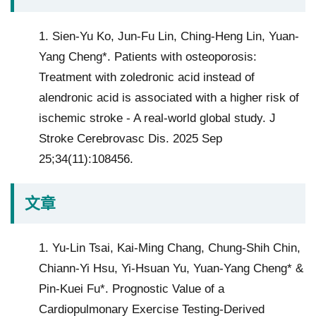
分
院
1. Sien-Yu Ko, Jun-Fu Lin, Ching-Heng Lin, Yuan-
Yang Cheng*. Patients with osteoporosis:
Treatment with zoledronic acid instead of
alendronic acid is associated with a higher risk of
ischemic stroke - A real-world global study. J
Stroke Cerebrovasc Dis. 2025 Sep
25;34(11):108456.
文章
1. Yu-Lin Tsai, Kai-Ming Chang, Chung-Shih Chin,
Chiann-Yi Hsu, Yi-Hsuan Yu, Yuan-Yang Cheng* &
Pin-Kuei Fu*. Prognostic Value of a
Cardiopulmonary Exercise Testing-Derived