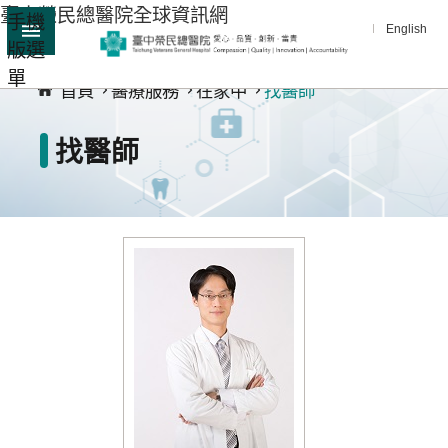
臺中榮民總醫院全球資訊網
手機
跳到主要內容區塊
English
版選
:::
單
進
首頁
醫療服務
在家中
找醫師
階
搜
找醫師
尋
分
享
醫
療
服
務
教
學
研