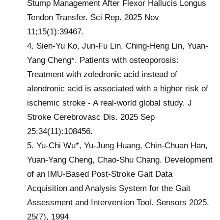
Stump Management After Flexor Hallucis Longus
Tendon Transfer. Sci Rep. 2025 Nov
11;15(1):39467.
4. Sien-Yu Ko, Jun-Fu Lin, Ching-Heng Lin, Yuan-
Yang Cheng*. Patients with osteoporosis:
Treatment with zoledronic acid instead of
alendronic acid is associated with a higher risk of
ischemic stroke - A real-world global study. J
Stroke Cerebrovasc Dis. 2025 Sep
25;34(11):108456.
5. Yu-Chi Wu*, Yu-Jung Huang, Chin-Chuan Han,
Yuan-Yang Cheng, Chao-Shu Chang. Development
of an IMU-Based Post-Stroke Gait Data
Acquisition and Analysis System for the Gait
Assessment and Intervention Tool. Sensors 2025,
25(7), 1994