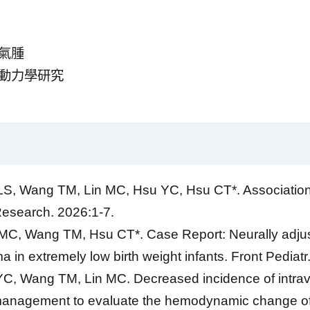
氣腫
液動力學研究
S, Wang TM, Lin MC, Hsu YC, Hsu CT*. Association 
Research. 2026:1-7.
 Wang TM, Hsu CT*. Case Report: Neurally adjusted
a in extremely low birth weight infants. Front Pediat
, Wang TM, Lin MC. Decreased incidence of intraven
 management to evaluate the hemodynamic change of p