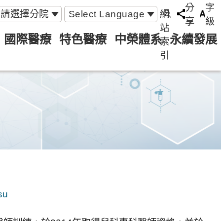
分
字
請選擇分院
Select Language
網
享
級
站
國際醫療
特色醫療
中榮體系
永續發展
索
引