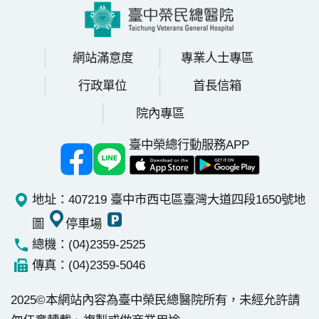
永
續
發
網站滿意度
專業人士專區
展
行政單位
首長信箱
網
院內專區
站
導
臺中榮總行動服務APP
覽
E
地址：407219 臺中市西屯區臺灣大道四段1650號
地
n
g
圖
停車場
l
總機：(04)2359-2525
i
傳真：(04)2359-5046
s
h
2025©本網站內容為臺中榮民總醫院所有，未經允許請