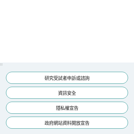
究
國
際
醫
療
特
:::
色
醫
研究受試者申訴或諮詢
療
資訊安全
中
榮
隱私權宣告
體
系
政府網站資料開放宣告