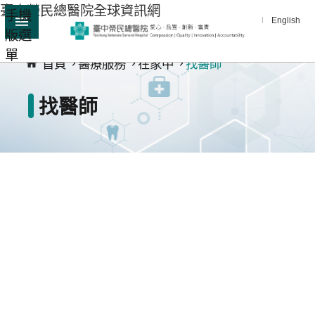
臺中榮民總醫院全球資訊網
手機
跳到主要內容區塊
English
版選
:::
單
進
首頁
醫療服務
在家中
找醫師
階
搜
找醫師
尋
分
享
醫
療
服
務
教
學
研