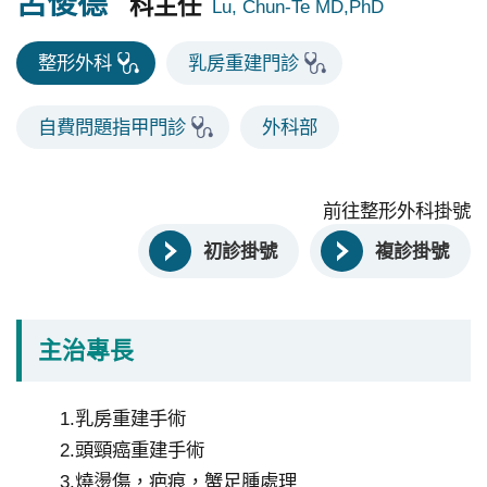
呂俊德
永
科主任
續
整形外科
乳房重建門診
發
展
自費問題指甲門診
外科部
網
站
前往整形外科掛號
導
覽
初診掛號
複診掛號
E
n
g
主治專長
l
i
s
1.乳房重建手術
h
2.頭頸癌重建手術
3.燒燙傷，疤痕，蟹足腫處理