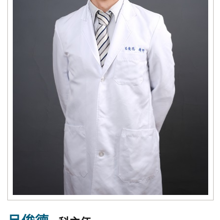
究
國
際
醫
療
特
色
醫
療
中
榮
體
系