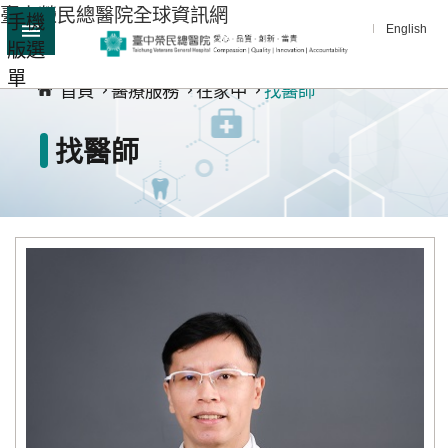
臺中榮民總醫院全球資訊網
手機
跳到主要內容區塊
English
版選
:::
單
進
首頁
醫療服務
在家中
找醫師
階
搜
找醫師
尋
分
享
醫
療
服
務
教
學
研