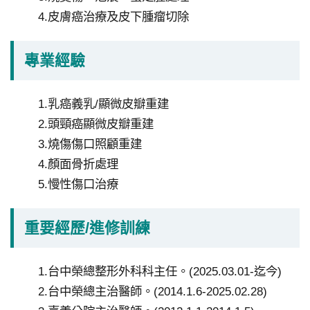
研
4.皮膚癌治療及皮下腫瘤切除
究
受
專業經驗
試
者
申
1.乳癌義乳/顯微皮瓣重建
訴
2.頭頸癌顯微皮瓣重建
或
3.燒傷傷口照顧重建
諮
4.顏面骨折處理
詢
5.慢性傷口治療
資
重要經歷/進修訓練
訊
安
全
1.台中榮總整形外科科主任。(2025.03.01-迄今)
2.台中榮總主治醫師。(2014.1.6-2025.02.28)
隱