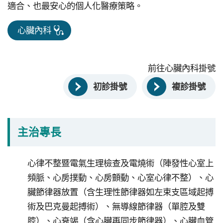
研
適合、也最安心的個人化醫療策略。
究
心臟內科
受
試
者
前往心臟內科掛號
申
訴
初診掛號
複診掛號
或
諮
詢
主治專長
資
心律不整暨電氣生理檢查及電燒術（陣發性心室上
訊
頻脈、心房撲動、心房顫動、心室心律不整）、心
安
全
臟節律器放置（含生理性節律器如左束支區域起搏
術及巴克曼起搏術）、無導線節律器（單腔及雙
隱
腔）、心衰竭（含心臟再同步節律器）、心臟血管