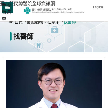
臺中榮民總醫院全球資訊網
手機
跳到主要內容區塊
English
版選
:::
單
進
首頁
醫療服務
在家中
找醫師
階
搜
找醫師
尋
分
享
醫
療
服
務
教
學
研