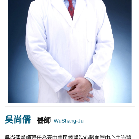
究
國
際
醫
療
特
色
醫
療
中
榮
體
吳尚儒
醫師
系
吳尚儒醫師現任為臺中榮民總醫院心臟血管中心主治醫