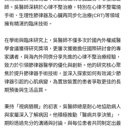
永
師。吳醫師深耕於心律不整治療，特別在心律不整電燒
續
手術、生理性節律器及心臟再同步化治療(CRT)等領域
發
擁有精湛的臨床技術。
展
網
在學術與臨床研究上，吳醫師不僅多次於國內外權威醫
站
學會議獲得研究獎項，更屢次獲邀擔任國際研討會的專
導
家講者，與海內外同儕分享先進的心律不整治療經驗，
覽
致力於引領節律器醫學的優化與創新。他的研究核心聚
焦於提升節律器手術技術，並深入探索如何有效減少節
E
律器引起的心肌病變，為置放裝置的患者爭取更佳的長
n
g
期預後與生活品質。
l
i
秉持「視病猶親」的初衷，吳醫師總是耐心地協助病人
s
與家屬深入了解病因。他積極推動「醫病共享決策」，
h
期盼透過充分的溝通與討論，與每位患者共同制定出最