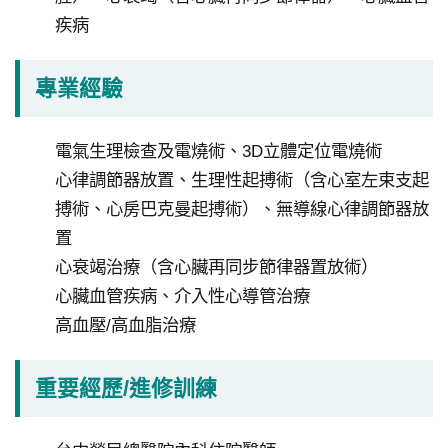
私
疾病
權
宣
專業經驗
告
政
電氣生理檢查及電燒術、3D立體定位電燒術
府
心律調節器放置、生理性起搏術（含心室左束支起
網
搏術、心房巴克曼起搏術）、無導線心律調節器放
站
置
資
心衰竭治療（含心臟再同步節律器置放術）
料
心臟血管疾病、介入性心導管治療
開
高血壓/高血脂治療
放
宣
請
重要經歷/進修訓練
告
選
擇