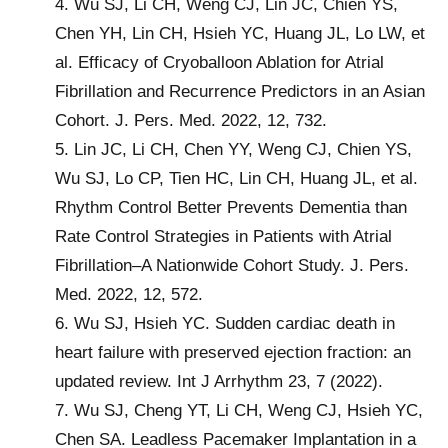
4. Wu SJ, Li CH, Weng CJ, Lin JC, Chien YS,
Chen YH, Lin CH, Hsieh YC, Huang JL, Lo LW, et
al. Efficacy of Cryoballoon Ablation for Atrial
Fibrillation and Recurrence Predictors in an Asian
Cohort. J. Pers. Med. 2022, 12, 732.
5. Lin JC, Li CH, Chen YY, Weng CJ, Chien YS,
Wu SJ, Lo CP, Tien HC, Lin CH, Huang JL, et al.
Rhythm Control Better Prevents Dementia than
Rate Control Strategies in Patients with Atrial
Fibrillation–A Nationwide Cohort Study. J. Pers.
Med. 2022, 12, 572.
6. Wu SJ, Hsieh YC. Sudden cardiac death in
heart failure with preserved ejection fraction: an
updated review. Int J Arrhythm 23, 7 (2022).
7. Wu SJ, Cheng YT, Li CH, Weng CJ, Hsieh YC,
Chen SA. Leadless Pacemaker Implantation in a