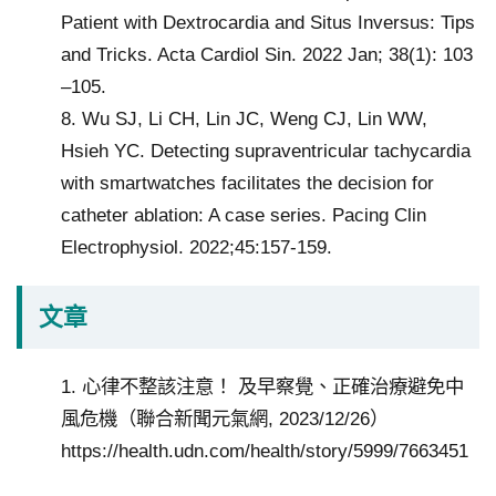
Patient with Dextrocardia and Situs Inversus: Tips
and Tricks. Acta Cardiol Sin. 2022 Jan; 38(1): 103
–105.
8. Wu SJ, Li CH, Lin JC, Weng CJ, Lin WW,
Hsieh YC. Detecting supraventricular tachycardia
with smartwatches facilitates the decision for
catheter ablation: A case series. Pacing Clin
Electrophysiol. 2022;45:157-159.
文章
1. 心律不整該注意！ 及早察覺、正確治療避免中
風危機（聯合新聞元氣網, 2023/12/26）
https://health.udn.com/health/story/5999/7663451