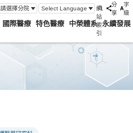
分
字
請選擇分院
Select Language
網
享
級
站
國際醫療
特色醫療
中榮體系
永續發展
索
引