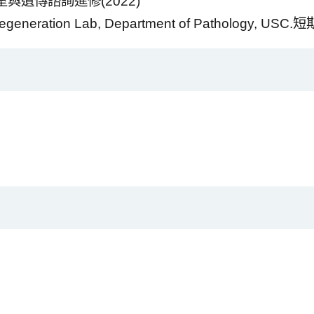
遺傳諮詢進修(2022)
eneration Lab, Department of Pathology, US