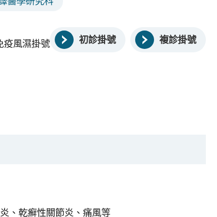
譯醫學研究科
初診掛號
複診掛號
免疫風濕掛號
椎炎、乾癬性關節炎、痛風等