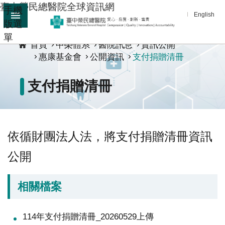
臺中榮民總醫院全球資訊網
手機
跳到主要內容區塊
English
版選
:::
單
進
首頁
中榮體系
醫院訊息
資訊公開
階
惠康基金會
公開資訊
支付捐贈清冊
搜
尋
支付捐贈清冊
分
享
醫
依循財團法人法，將支付捐贈清冊資訊
療
服
公開
務
相關檔案
教
學
研
114年支付捐贈清冊_20260529上傳