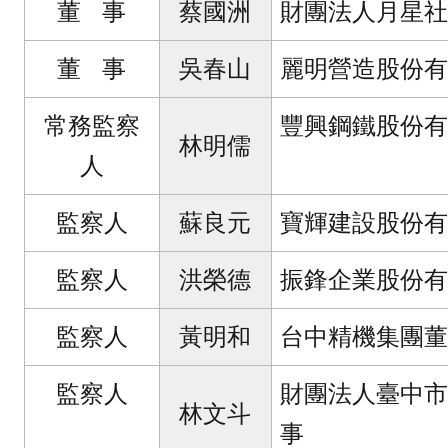
董 事
蔡國洲
財團法人月星社
董 事
吳春山
麗明營造股份有
常務監察
豐興鋼鐵股份有
林明儒
人
監察人
蘇良元
寶輝建設股份有
監察人
洪榮德
振鋒企業股份有
監察人
黃明和
台中精機集團董
監察人
財團法人臺中市
林文斗
事