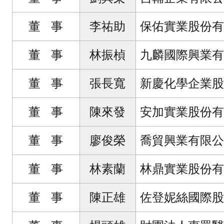
董 事
李祐助
保佑實業股份有
董 事
林振楨
九麟國際興業有
董 事
張長寬
新慶化學企業股
董 事
陳來發
安加實業股份有
董 事
廖俊榮
喬貿興業有限公
董 事
林素蘭
林鼎實業股份有
董 事
陳正雄
佐登妮絲國際股