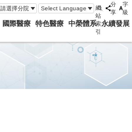
分
字
網
請選擇分院
Select Language
享
級
站
國際醫療
特色醫療
中榮體系
永續發展
索
引