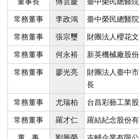
董事長
傅雲慶
臺中榮民總醫院
常務董事
李政鴻
臺中榮民總醫院
常務董事
張宗璽
財團法人櫻花文
常務董事
何永裕
新英機械廠股份
常務董事
廖光亮
財團法人臺中市
長
常務董事
尤瑞柏
台昌彩藝工業股
常務董事
羅才仁
羅結紀念股份有
董 事
劉興榮
吉輔企業有限公