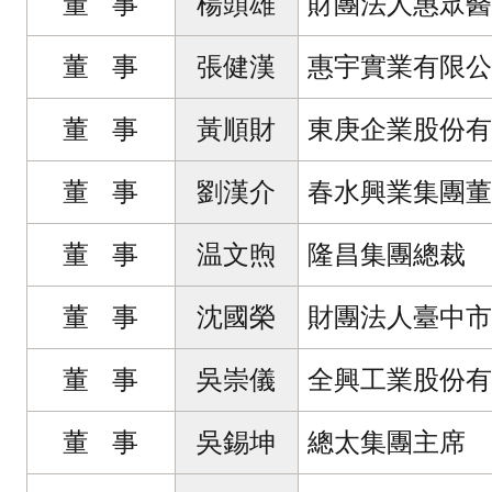
董 事
楊頭雄
財團法人惠眾醫
董 事
張健漢
惠宇實業有限公
董 事
黃順財
東庚企業股份有
董 事
劉漢介
春水興業集團董
董 事
温文煦
隆昌集團總裁
董 事
沈國榮
財團法人臺中市
董 事
吳崇儀
全興工業股份有
董 事
吳錫坤
總太集團主席