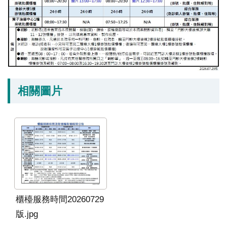
究
國
際
醫
療
特
相關圖片
色
醫
療
中
榮
體
系
櫃檯服務時間20260729
版.jpg
永