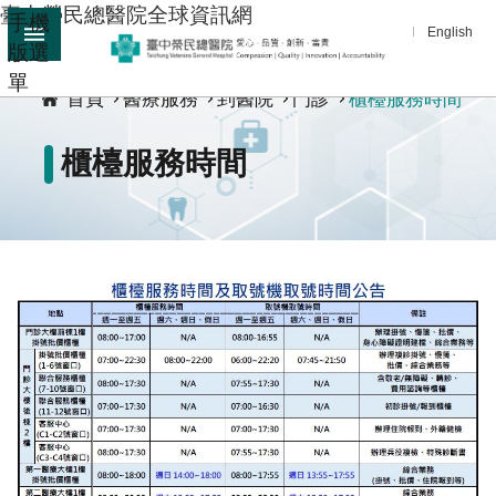
臺中榮民總醫院全球資訊網
手機
跳到主要內容區塊
English
版選
:::
單
進
首頁
醫療服務
到醫院
門診
櫃檯服務時間
階
搜
櫃檯服務時間
尋
分
享
醫
療
服
務
教
學
研