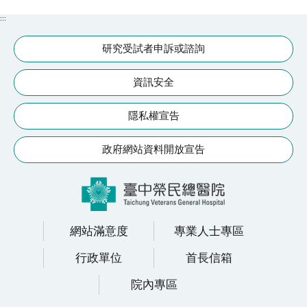
續
:::
發
展
研究受試者申訴或諮詢
網
資訊安全
站
導
隱私權宣告
覽
政府網站資料開放宣告
E
n
g
l
i
網站滿意度
專業人士專區
s
h
行政單位
首長信箱
院內專區
研
究